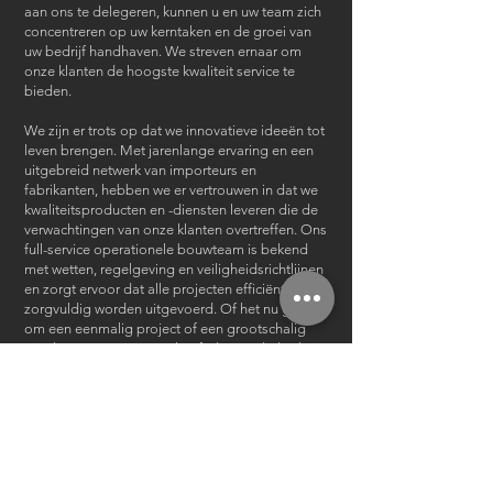
aan ons te delegeren, kunnen u en uw team zich
concentreren op uw kerntaken en de groei van
uw bedrijf handhaven. We streven ernaar om
onze klanten de hoogste kwaliteit service te
bieden.
We zijn er trots op dat we innovatieve ideeën tot
leven brengen. Met jarenlange ervaring en een
uitgebreid netwerk van importeurs en
fabrikanten, hebben we er vertrouwen in dat we
kwaliteitsproducten en -diensten leveren die de
verwachtingen van onze klanten overtreffen. Ons
full-service operationele bouwteam is bekend
met wetten, regelgeving en veiligheidsrichtlijnen
en zorgt ervoor dat alle projecten efficiënt en
zorgvuldig worden uitgevoerd. Of het nu gaat
om een ​​eenmalig project of een grootschalig
uitrolconcept, ons team heeft de vaardigheden
en expertise om uw visie om te zetten in
werkelijkheid.
Wij bieden uitgebreide aftercare-pakketten die
een cluster van services omvatten om uw
behoeften te ondersteunen.
Met ons one-point contact-systeem kunt u erop