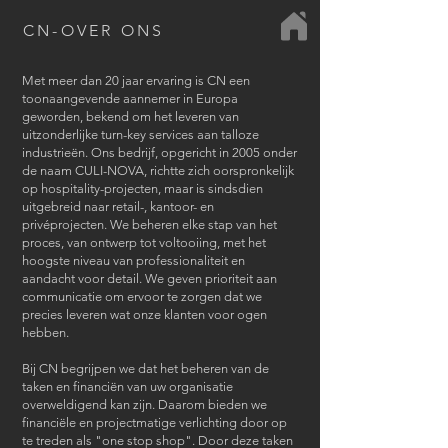
CN-OVER ONS
Met meer dan 20 jaar ervaring is CN een
toonaangevende aannemer in Europa
geworden, bekend om het leveren van
uitzonderlijke turn-key services aan talloze
industrieën. Ons bedrijf, opgericht in 2005 onder
de naam CULI-NOVA, richtte zich oorspronkelijk
op hospitality-projecten, maar is sindsdien
uitgebreid naar retail-, kantoor- en
privéprojecten. We beheren elke stap van het
proces, van ontwerp tot voltooiing, met het
hoogste niveau van professionaliteit en
aandacht voor detail. We geven prioriteit aan
communicatie om ervoor te zorgen dat we
precies leveren wat onze klanten voor ogen
hebben.
Bij CN begrijpen we dat het beheren van de
taken en financiën van uw organisatie
overweldigend kan zijn. Daarom bieden we
financiële en projectmatige verlichting door op
te treden als "one stop shop". Door deze taken