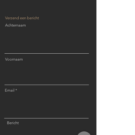
Verzend een bericht
Achternaam
Voornaam
Email
Bericht