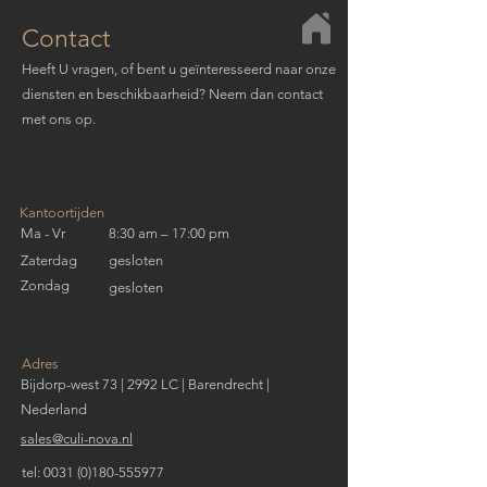
Contact
Heeft U vragen, of bent u geïnteresseerd naar onze
diensten en beschikbaarheid? Neem dan contact
met ons op.
Kantoortijden
Ma - Vr
8:30 am – 17:00 pm
Zaterdag
gesloten
Zondag
gesloten
Adres
Bijdorp-west 73 | 2992 LC | Barendrecht |
Nederland
sales@culi-nova.nl
tel:
0031 (0)180-555977