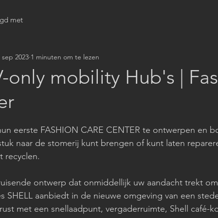
igd met
 sep 2023
1 minuten om te lezen
only mobility Hub's | Fa
er
 hun eerste FASHION CARE CENTER te ontwerpen en bo
stuk naar de stomerij kunt brengen of kunt laten reparere
 recyclen.
 bruisende ontwerp dat onmiddellijk uw aandacht trekt o
es SHELL aanbiedt in de nieuwe omgeving van een stedel
erust met een snellaadpunt, vergaderruimte, Shell café-ko