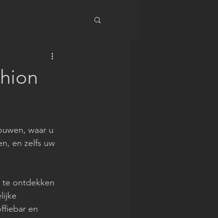
shion
uwen, waar u 
n, en zelfs uw 
m te ontdekken 
ijke 
ffiebar en 