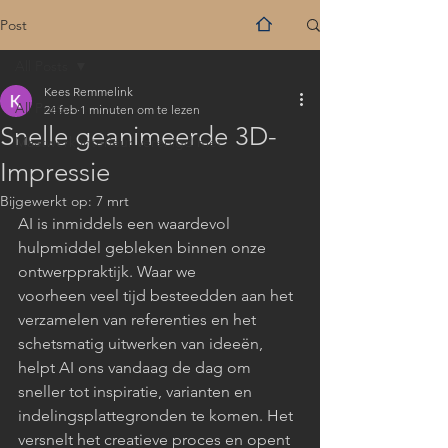
Post
All Posts
Kees Remmelink
All Posts
24 feb
1 minuten om te lezen
Snelle geanimeerde 3D-
Maatwerk interieur verenigd met
Impressie
Bijgewerkt op:
7 mrt
AI is inmiddels een waardevol 
hulpmiddel gebleken binnen onze 
ontwerppraktijk. Waar we
voorheen veel tijd besteedden aan het 
verzamelen van referenties en het 
schetsmatig uitwerken van ideeën, 
helpt AI ons vandaag de dag om 
sneller tot inspiratie, varianten en 
indelingsplattegronden te komen. Het 
versnelt het creatieve proces en opent 