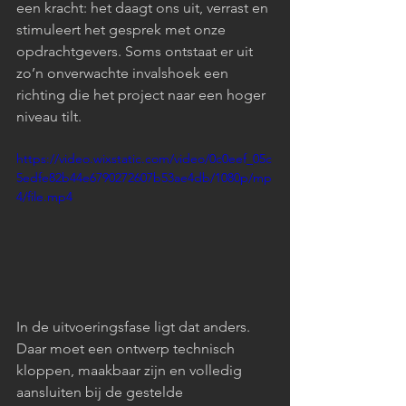
een kracht: het daagt ons uit, verrast en 
stimuleert het gesprek met onze 
opdrachtgevers. Soms ontstaat er uit 
zo’n onverwachte invalshoek een 
richting die het project naar een hoger 
niveau tilt.
https://video.wixstatic.com/video/0c0eef_05c
5edfe82b44e6790272607b53ae4db/1080p/mp
4/file.mp4
In de uitvoeringsfase ligt dat anders. 
Daar moet een ontwerp technisch 
kloppen, maakbaar zijn en volledig 
aansluiten bij de gestelde 