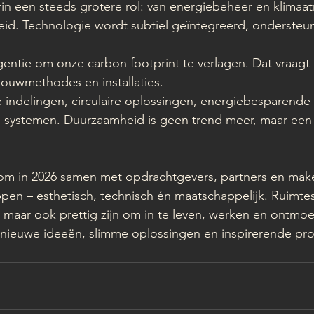
in een steeds grotere rol: van energiebeheer en klimaat
gheid. Technologie wordt subtiel geïntegreerd, ondersteun
rgentie om onze carbon footprint te verlagen. Dat vraag
ouwmethodes en installaties. 
e indelingen, circulaire oplossingen, energiebesparende
systemen. Duurzaamheid is geen trend meer, maar een
t om in 2026 samen met opdrachtgevers, partners en mak
ppen – esthetisch, technisch én maatschappelijk. Ruimtes 
, maar ook prettig zijn om in te leven, werken en ontmoe
l nieuwe ideeën, slimme oplossingen en inspirerende pr