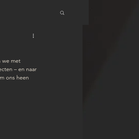
in we met 
cten – en naar 
om ons heen 